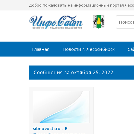
Добро пожаловать на информационный портал Лесос
Главная
Новости г. Лесосибирск
Са
С
Сообщения за октября 25, 2022
о
о
б
щ
е
н
и
я
sibnovosti.ru - В