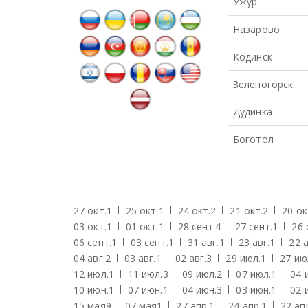
Ужур
Назарово
Кодинск
Зеленогорск
Дудинка
Боготол
27 окт.
1
25 окт.
1
24 окт.
2
21 окт.
2
20 ок
03 окт.
1
01 окт.
1
28 сент.
4
27 сент.
1
26 
06 сент.
1
03 сент.
1
31 авг.
1
23 авг.
1
22 а
04 авг.
2
03 авг.
1
02 авг.
3
29 июл.
1
27 ию
12 июл.
1
11 июл.
3
09 июл.
2
07 июл.
1
04 
10 июн.
1
07 июн.
1
04 июн.
3
03 июн.
1
02 
15 мая
9
07 мая
1
27 апр.
1
24 апр.
1
22 ап