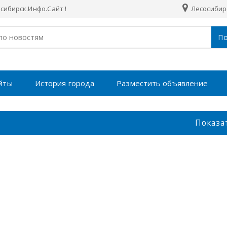
ибирск.Инфо.Сайт !
Лесосибир
По
йты
История города
Разместить объявление
Показа