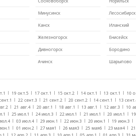
Сосновоборск
Норильск
Минусинск
Лесосибирск
Канск
Иланский
Железногорск
Енисейск
Дивногорск
Бородино
Ачинск
Шарыпово
т.
1
19 окт.
5
17 окт.
1
15 окт.
2
14 окт.
1
13 окт.
1
10 о
сент.
1
22 сент.
3
21 сент.
2
20 сент.
2
14 сент.
1
13 сент.
вг.
2
21 авг.
4
20 авг.
1
18 авг.
1
13 авг.
1
12 авг.
3
10 ав
л.
1
25 июл.
1
24 июл.
3
22 июл.
1
21 июл.
1
20 июл.
1
19
июл.
4
03 июл.
4
29 июн.
1
22 июн.
3
20 июн.
1
19 июн.
3
июн.
1
01 июн.
2
27 мая
1
26 мая
3
25 мая
6
23 мая
4
21
р.
1
12 апр.
2
11 апр.
3
10 апр.
1
05 апр.
1
01 апр.
3
31 м