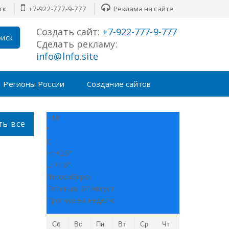
ск
+7-922-777-9-777
Реклама на сайте
Создать сайт:
+7-922-777-9-777
иск
Сделать рекламу:
info@lnfo.site
Регионы России
Создание сайтов
+
18
ть все
°
C
H:
+
25°
L:
+
16°
Лесосибирск
Пятница, 07 Август
Прогноз на неделю
Сб
Вс
Пн
Вт
Ср
Чт