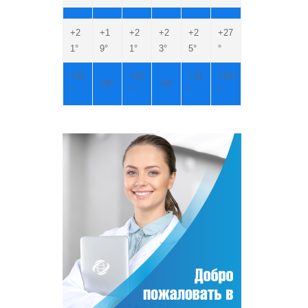
+
2
+
1
+
2
+
2
+
2
+
27
1°
9°
1°
3°
5°
°
+
11
+
11
+
11
+
14
+
8°
+
9°
°
°
°
°