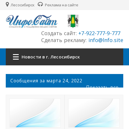
Лесосибирск
Реклама на сайте
Создать сайт:
+7-922-777-9-777
Сделать рекламу:
info@lnfo.site
Новости в г. Лесосибирск
Главная
С
Сообщения за марта 24, 2022
о
Показать все
Новости г. Лесосибирск
о
б
щ
Сайты
е
н
История города
и