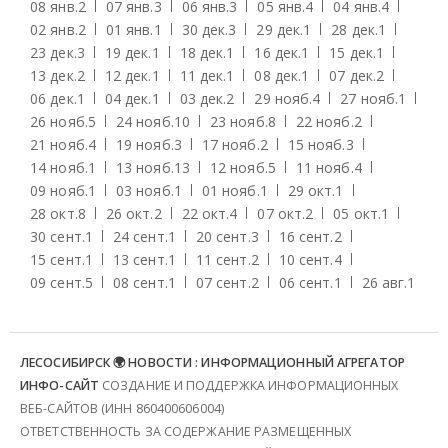
08 янв.
2
07 янв.
3
06 янв.
3
05 янв.
4
04 янв.
4
02 янв.
2
01 янв.
1
30 дек.
3
29 дек.
1
28 дек.
1
23 дек.
3
19 дек.
1
18 дек.
1
16 дек.
1
15 дек.
1
13 дек.
2
12 дек.
1
11 дек.
1
08 дек.
1
07 дек.
2
06 дек.
1
04 дек.
1
03 дек.
2
29 нояб.
4
27 нояб.
1
26 нояб.
5
24 нояб.
10
23 нояб.
8
22 нояб.
2
21 нояб.
4
19 нояб.
3
17 нояб.
2
15 нояб.
3
14 нояб.
1
13 нояб.
13
12 нояб.
5
11 нояб.
4
09 нояб.
1
03 нояб.
1
01 нояб.
1
29 окт.
1
28 окт.
8
26 окт.
2
22 окт.
4
07 окт.
2
05 окт.
1
30 сент.
1
24 сент.
1
20 сент.
3
16 сент.
2
15 сент.
1
13 сент.
1
11 сент.
2
10 сент.
4
09 сент.
5
08 сент.
1
07 сент.
2
06 сент.
1
26 авг.
1
ЛЕСОСИБИРСК 🌍 НОВОСТИ : ИНФОРМАЦИОННЫЙ АГРЕГАТОР
ИНФО-САЙТ
СОЗДАНИЕ И ПОДДЕРЖКА ИНФОРМАЦИОННЫХ
ВЕБ-САЙТОВ (ИНН 860400606004)
ОТВЕТСТВЕННОСТЬ ЗА СОДЕРЖАНИЕ РАЗМЕЩЕННЫХ