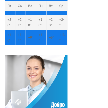
Пт
Сб
Вс
Пн
Вт
Ср
+
2
+
2
+
1
+
1
+
2
+
24
6°
1°
8°
8°
3°
°
+
1
+
1
+
11
+
13
+
9°
+
9°
6°
4°
°
°