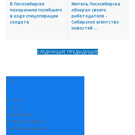
я
В Лесосибирске
Житель Лесосибирска
Разместить объявление
похоронили погибшего
обокрал своего
в ходе спецоперации
работодателя -
солдата
Сибирское агентство
Регионы России
новостей ...
Создание сайтов
СЛЕДУЮЩИЕ
ПРЕДЫДУЩИЕ
+
28
°
C
H:
+
30°
L:
+
17°
Лесосибирск
Четверг, 06 Август
Прогноз на неделю