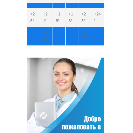
+
2
+
2
+
1
+
1
+
2
+
24
6°
1°
8°
8°
3°
°
+
1
+
1
+
11
+
13
+
9°
+
9°
6°
4°
°
°