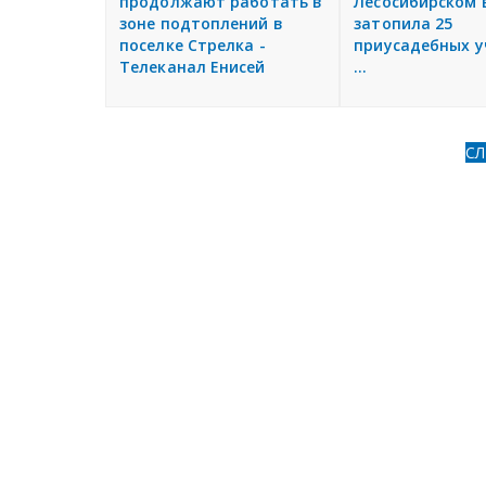
продолжают работать в
Лесосибирском 
зоне подтоплений в
затопила 25
поселке Стрелка -
приусадебных у
Телеканал Енисей
...
С