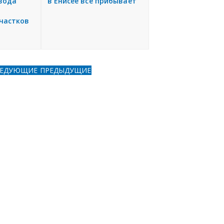
вода
в Енисее всё прибывает
частков
ЛЕДУЮЩИЕ
ПРЕДЫДУЩИЕ