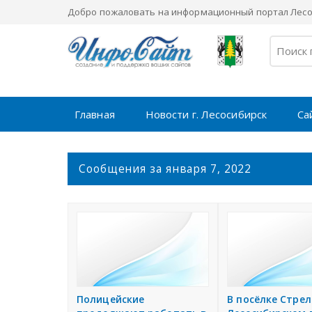
Добро пожаловать на информационный портал Лесос
Главная
Новости г. Лесосибирск
Са
С
Сообщения за января 7, 2022
о
о
б
щ
е
н
и
я
Полицейские
В посёлке Стрел