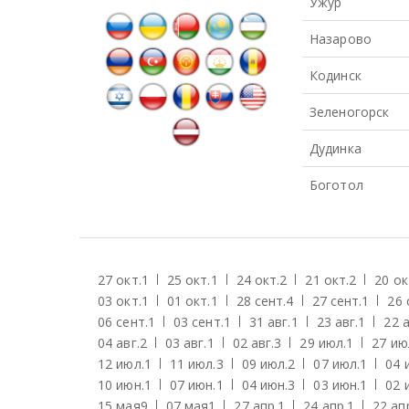
Ужур
Назарово
Кодинск
Зеленогорск
Дудинка
Боготол
27 окт.
1
25 окт.
1
24 окт.
2
21 окт.
2
20 ок
03 окт.
1
01 окт.
1
28 сент.
4
27 сент.
1
26 
06 сент.
1
03 сент.
1
31 авг.
1
23 авг.
1
22 а
04 авг.
2
03 авг.
1
02 авг.
3
29 июл.
1
27 ию
12 июл.
1
11 июл.
3
09 июл.
2
07 июл.
1
04 
10 июн.
1
07 июн.
1
04 июн.
3
03 июн.
1
02 
15 мая
9
07 мая
1
27 апр.
1
24 апр.
1
22 ап