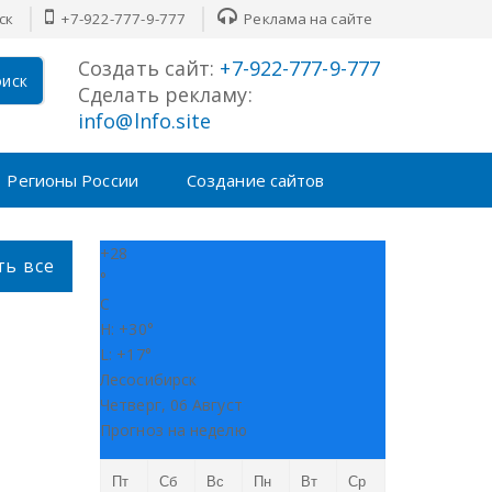
ск
+7-922-777-9-777
Реклама на сайте
Создать сайт:
+7-922-777-9-777
иск
Сделать рекламу:
info@lnfo.site
Регионы России
Создание сайтов
+
28
ть все
°
C
H:
+
30°
L:
+
17°
Лесосибирск
Четверг, 06 Август
Прогноз на неделю
Пт
Сб
Вс
Пн
Вт
Ср