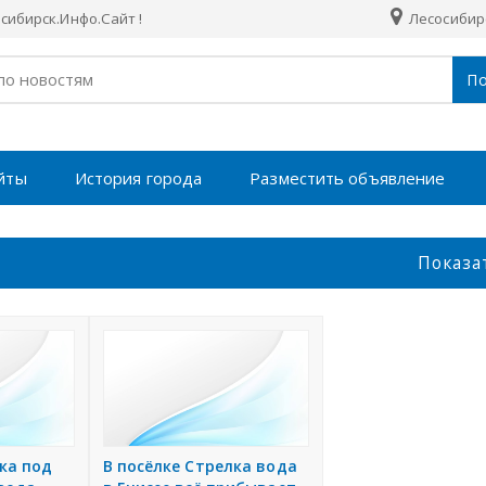
ибирск.Инфо.Сайт !
Лесосибир
По
йты
История города
Разместить объявление
Показа
ка под
В посёлке Стрелка вода