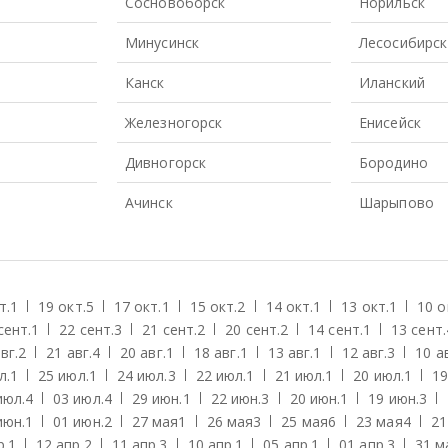
Сосновоборск
Норильск
Минусинск
Лесосибирск
Канск
Иланский
Железногорск
Енисейск
Дивногорск
Бородино
Ачинск
Шарыпово
т.
1
19 окт.
5
17 окт.
1
15 окт.
2
14 окт.
1
13 окт.
1
10 о
сент.
1
22 сент.
3
21 сент.
2
20 сент.
2
14 сент.
1
13 сент.
вг.
2
21 авг.
4
20 авг.
1
18 авг.
1
13 авг.
1
12 авг.
3
10 ав
л.
1
25 июл.
1
24 июл.
3
22 июл.
1
21 июл.
1
20 июл.
1
19
июл.
4
03 июл.
4
29 июн.
1
22 июн.
3
20 июн.
1
19 июн.
3
июн.
1
01 июн.
2
27 мая
1
26 мая
3
25 мая
6
23 мая
4
21
р.
1
12 апр.
2
11 апр.
3
10 апр.
1
05 апр.
1
01 апр.
3
31 м