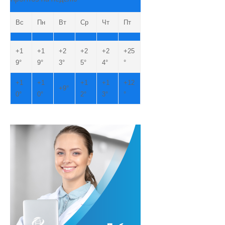
Вс
Пн
Вт
Ср
Чт
Пт
+
1
+
1
+
2
+
2
+
2
+
25
9°
9°
3°
5°
4°
°
+
1
+
1
+
1
+
1
+
12
+
9°
0°
0°
2°
3°
°