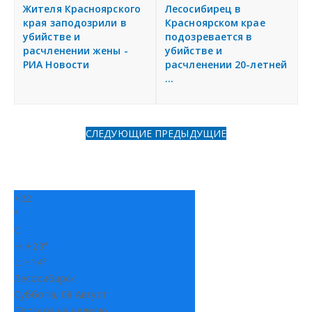
я
Жителя Красноярского
Лесосибирец в
Разместить объявление
края заподозрили в
Красноярском крае
убийстве и
подозревается в
расчленении жены -
убийстве и
Регионы России
РИА Новости
расчленении 20-летней
...
Создание сайтов
СЛЕДУЮЩИЕ
ПРЕДЫДУЩИЕ
+
22
°
C
H:
+
23°
L:
+
14°
Лесосибирск
Суббота, 08 Август
Прогноз на неделю