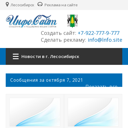
Лесосибирск
Реклама на сайте
Создать сайт:
+7-922-777-9-777
Сделать рекламу:
info@lnfo.site
Новости в г. Лесосибирск
Главная
С
Сообщения за октября 7, 2021
о
Показать все
Новости г. Лесосибирск
о
б
щ
Сайты
е
н
История города
и