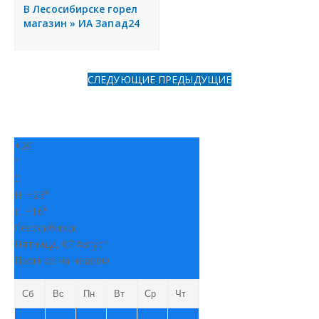
я
В Лесосибирске горел
Разместить объявление
магазин » ИА Запад24
Регионы России
СЛЕДУЮЩИЕ
ПРЕДЫДУЩИЕ
Создание сайтов
+
20
°
C
H:
+
23°
L:
+
16°
Лесосибирск
Пятница, 07 Август
Прогноз на неделю
Сб
Вс
Пн
Вт
Ср
Чт