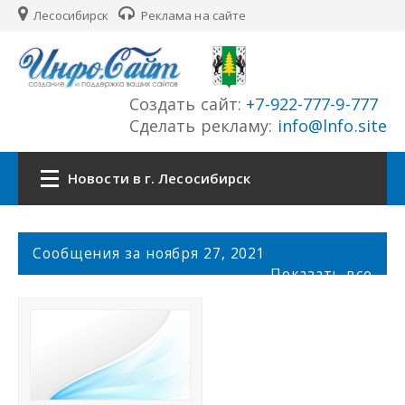
Лесосибирск
Реклама на сайте
Создать сайт:
+7-922-777-9-777
Сделать рекламу:
info@lnfo.site
Новости в г. Лесосибирск
Главная
С
Сообщения за ноября 27, 2021
о
Показать все
Новости г. Лесосибирск
о
б
щ
Сайты
е
н
История города
и