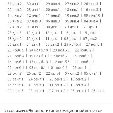
31 янв.
2
30 янв.
1
29 янв.
4
27 янв.
2
26 янв.
3
25 янв.
2
23 янв.
1
20 янв.
1
18 янв.
1
16 янв.
3
14 янв.
3
12 янв.
1
11 янв.
8
10 янв.
3
09 янв.
10
08 янв.
2
07 янв.
3
06 янв.
3
05 янв.
4
04 янв.
4
02 янв.
2
01 янв.
1
30 дек.
3
29 дек.
1
28 дек.
1
23 дек.
3
19 дек.
1
18 дек.
1
16 дек.
1
15 дек.
1
13 дек.
2
12 дек.
1
11 дек.
1
08 дек.
1
07 дек.
2
06 дек.
1
04 дек.
1
03 дек.
2
29 нояб.
4
27 нояб.
1
26 нояб.
5
24 нояб.
10
23 нояб.
8
22 нояб.
2
21 нояб.
4
19 нояб.
3
17 нояб.
2
15 нояб.
3
14 нояб.
1
13 нояб.
13
12 нояб.
5
11 нояб.
4
09 нояб.
1
03 нояб.
1
01 нояб.
1
29 окт.
1
28 окт.
8
26 окт.
2
22 окт.
4
07 окт.
2
05 окт.
1
30 сент.
1
24 сент.
1
20 сент.
3
16 сент.
2
15 сент.
1
13 сент.
1
11 сент.
2
10 сент.
4
09 сент.
5
08 сент.
1
07 сент.
2
06 сент.
1
26 авг.
1
ЛЕСОСИБИРСК 🌍 НОВОСТИ : ИНФОРМАЦИОННЫЙ АГРЕГАТОР