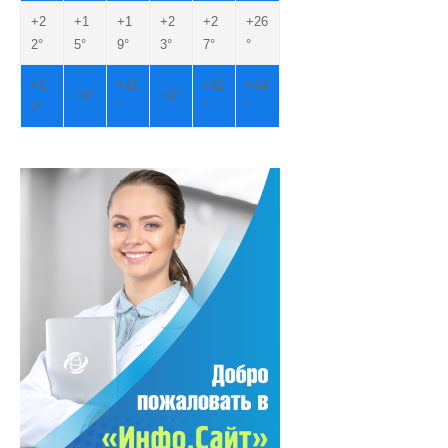
+
2
+
1
+
1
+
2
+
2
+
26
2°
5°
9°
3°
7°
°
+
1
+
11
+
11
+
14
+
9°
+
9°
2°
°
°
°