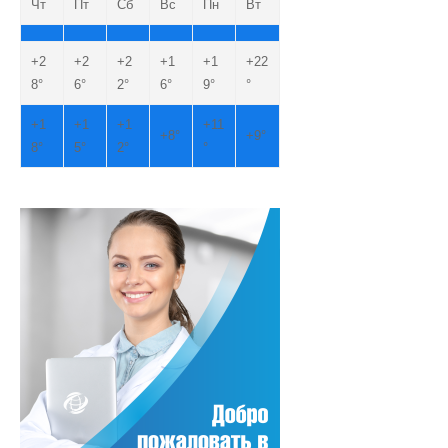
Чт
Пт
Сб
Вс
Пн
Вт
+
2
+
2
+
2
+
1
+
1
+
22
8°
6°
2°
6°
9°
°
+
1
+
1
+
1
+
11
+
8°
+
9°
8°
5°
2°
°