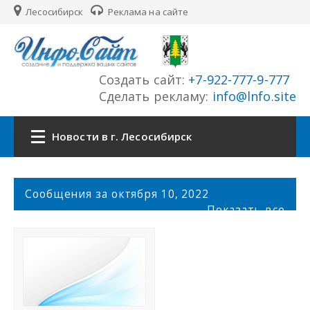
Лесосибирск
Реклама на сайте
Создать сайт:
+7-922-777-9-777
Сделать рекламу:
info@lnfo.site
Новости в г. Лесосибирск
Главная
С
Сообщения за октября 10, 2022
о
Показать все
Новости г. Лесосибирск
о
б
щ
Сайты
е
н
История города
и