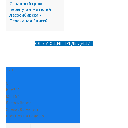
я
Странный грохот
Разместить объявление
перепугал жителей
Лесосибирска -
Телеканал Енисей
Регионы России
Создание сайтов
СЛЕДУЮЩИЕ
ПРЕДЫДУЩИЕ
+
29
°
C
H:
+
31°
L:
+
19°
Лесосибирск
Среда, 05 Август
Прогноз на неделю