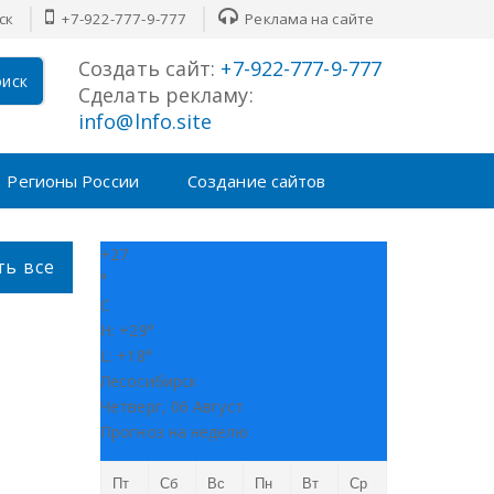
ск
+7-922-777-9-777
Реклама на сайте
Создать сайт:
+7-922-777-9-777
иск
Сделать рекламу:
info@lnfo.site
Регионы России
Создание сайтов
+
27
ть все
°
C
H:
+
29°
L:
+
18°
Лесосибирск
Четверг, 06 Август
Прогноз на неделю
Пт
Сб
Вс
Пн
Вт
Ср