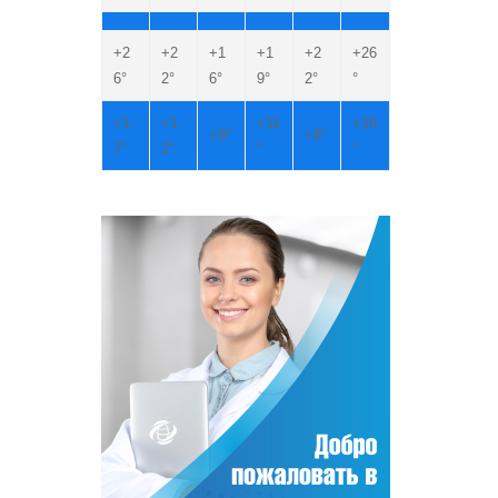
+
2
+
2
+
1
+
1
+
2
+
26
6°
2°
6°
9°
2°
°
+
1
+
1
+
11
+
10
+
9°
+
8°
7°
2°
°
°