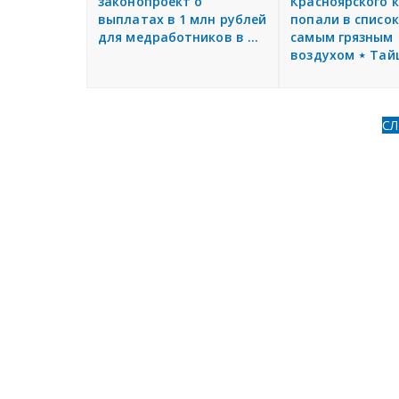
законопроект о
Красноярского 
выплатах в 1 млн рублей
попали в список
для медработников в ...
самым грязным
воздухом ⋆ Тай
С