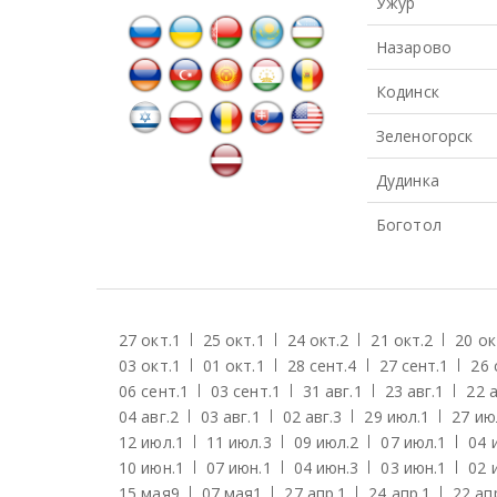
Ужур
Назарово
Кодинск
Зеленогорск
Дудинка
Боготол
27 окт.
1
25 окт.
1
24 окт.
2
21 окт.
2
20 ок
03 окт.
1
01 окт.
1
28 сент.
4
27 сент.
1
26 
06 сент.
1
03 сент.
1
31 авг.
1
23 авг.
1
22 а
04 авг.
2
03 авг.
1
02 авг.
3
29 июл.
1
27 ию
12 июл.
1
11 июл.
3
09 июл.
2
07 июл.
1
04 
10 июн.
1
07 июн.
1
04 июн.
3
03 июн.
1
02 
15 мая
9
07 мая
1
27 апр.
1
24 апр.
1
22 ап