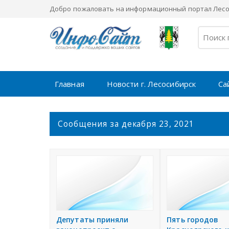
Добро пожаловать на информационный портал Лесос
Главная
Новости г. Лесосибирск
Са
С
Сообщения за декабря 23, 2021
о
о
б
щ
е
н
и
я
Депутаты приняли
Пять городов