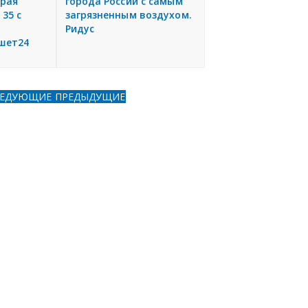
края
города России с самым
 35 с
загрязненным воздухом.
Ридус
шет24
ЛЕДУЮЩИЕ
ПРЕДЫДУЩИЕ