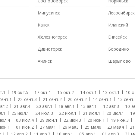
Сосновоборск
Норильск
Минусинск
Лесосибирск
Канск
Иланский
Железногорск
Енисейск
Дивногорск
Бородино
Ачинск
Шарыпово
т.
1
19 окт.
5
17 окт.
1
15 окт.
2
14 окт.
1
13 окт.
1
10 о
сент.
1
22 сент.
3
21 сент.
2
20 сент.
2
14 сент.
1
13 сент.
вг.
2
21 авг.
4
20 авг.
1
18 авг.
1
13 авг.
1
12 авг.
3
10 ав
л.
1
25 июл.
1
24 июл.
3
22 июл.
1
21 июл.
1
20 июл.
1
19
июл.
4
03 июл.
4
29 июн.
1
22 июн.
3
20 июн.
1
19 июн.
3
июн.
1
01 июн.
2
27 мая
1
26 мая
3
25 мая
6
23 мая
4
21
р.
1
12 апр.
2
11 апр.
3
10 апр.
1
05 апр.
1
01 апр.
3
31 м