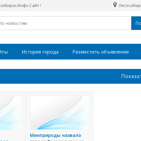
ибирск.Инфо.Сайт !
Лесосибир
По
йты
История города
Разместить объявление
Показа
Минприроды назвало