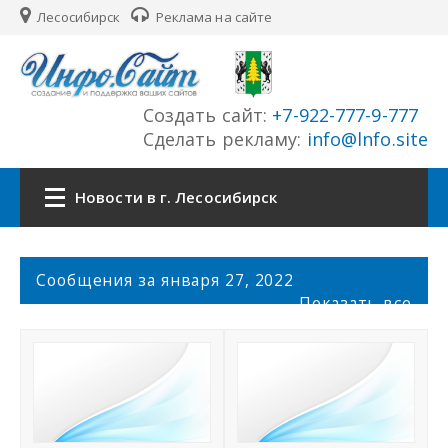
Лесосибирск
Реклама на сайте
Создать сайт:
+7-922-777-9-777
Сделать рекламу:
info@lnfo.site
Новости в г. Лесосибирск
Главная
С
Сообщения за января 27, 2022
о
Показать все
Новости г. Лесосибирск
о
б
щ
Сайты
е
н
История города
и