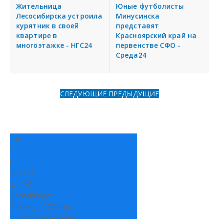
я
Жительница
Юные футболисты
Разместить объявление
Лесосибирска устроила
Минусинска
курятник в своей
представят
квартире в
Красноярский край на
Регионы России
многоэтажке - НГС24
первенстве СФО -
Среда24
Создание сайтов
СЛЕДУЮЩИЕ
ПРЕДЫДУЩИЕ
+
18
°
C
H:
+
23°
L:
+
16°
Лесосибирск
Пятница, 07 Август
Прогноз на неделю