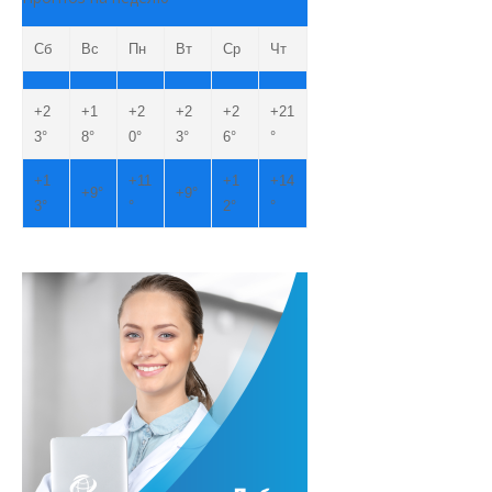
Сб
Вс
Пн
Вт
Ср
Чт
+
2
+
1
+
2
+
2
+
2
+
21
3°
8°
0°
3°
6°
°
+
1
+
11
+
1
+
14
+
9°
+
9°
3°
°
2°
°